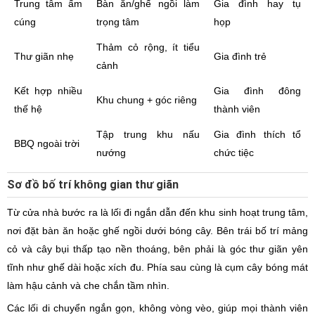
Trung tâm ấm
Bàn ăn/ghế ngồi làm
Gia đình hay tụ
cúng
trọng tâm
họp
Thảm cỏ rộng, ít tiểu
Thư giãn nhẹ
Gia đình trẻ
cảnh
Kết hợp nhiều
Gia đình đông
Khu chung + góc riêng
thế hệ
thành viên
Tập trung khu nấu
Gia đình thích tổ
BBQ ngoài trời
nướng
chức tiệc
Sơ đồ bố trí không gian thư giãn
Từ cửa nhà bước ra là lối đi ngắn dẫn đến khu sinh hoạt trung tâm,
nơi đặt bàn ăn hoặc ghế ngồi dưới bóng cây. Bên trái bố trí mảng
cỏ và cây bụi thấp tạo nền thoáng, bên phải là góc thư giãn yên
tĩnh như ghế dài hoặc xích đu. Phía sau cùng là cụm cây bóng mát
làm hậu cảnh và che chắn tầm nhìn.
Các lối di chuyển ngắn gọn, không vòng vèo, giúp mọi thành viên