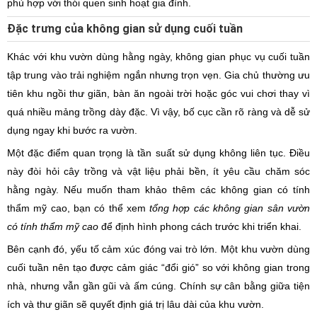
phù hợp với thói quen sinh hoạt gia đình.
Đặc trưng của không gian sử dụng cuối tuần
Khác với khu vườn dùng hằng ngày, không gian phục vụ cuối tuần
tập trung vào trải nghiệm ngắn nhưng trọn vẹn. Gia chủ thường ưu
tiên khu ngồi thư giãn, bàn ăn ngoài trời hoặc góc vui chơi thay vì
quá nhiều mảng trồng dày đặc. Vì vậy, bố cục cần rõ ràng và dễ sử
dụng ngay khi bước ra vườn.
Một đặc điểm quan trọng là tần suất sử dụng không liên tục. Điều
này đòi hỏi cây trồng và vật liệu phải bền, ít yêu cầu chăm sóc
hằng ngày. Nếu muốn tham khảo thêm các không gian có tính
thẩm mỹ cao, bạn có thể xem
tổng hợp các không gian sân vườn
có tính thẩm mỹ cao
để định hình phong cách trước khi triển khai.
Bên cạnh đó, yếu tố cảm xúc đóng vai trò lớn. Một khu vườn dùng
cuối tuần nên tạo được cảm giác “đổi gió” so với không gian trong
nhà, nhưng vẫn gần gũi và ấm cúng. Chính sự cân bằng giữa tiện
ích và thư giãn sẽ quyết định giá trị lâu dài của khu vườn.