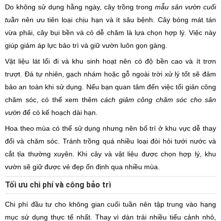
Do không sử dụng hằng ngày, cây trồng trong
mẫu sân vườn cuối
tuần
nên ưu tiên loại chịu hạn và ít sâu bệnh. Cây bóng mát tán
vừa phải, cây bụi bền và cỏ dễ chăm là lựa chọn hợp lý. Việc này
giúp giảm áp lực bảo trì và giữ vườn luôn gọn gàng.
Vật liệu lát lối đi và khu sinh hoạt nên có độ bền cao và ít trơn
trượt. Đá tự nhiên, gạch nhám hoặc gỗ ngoài trời xử lý tốt sẽ đảm
bảo an toàn khi sử dụng. Nếu bạn quan tâm đến việc tối giản công
chăm sóc, có thể xem thêm
cách giảm công chăm sóc cho sân
vườn
để có kế hoạch dài hạn.
Hoa theo mùa có thể sử dụng nhưng nên bố trí ở khu vực dễ thay
đổi và chăm sóc. Tránh trồng quá nhiều loại đòi hỏi tưới nước và
cắt tỉa thường xuyên. Khi cây và vật liệu được chọn hợp lý, khu
vườn sẽ giữ được vẻ đẹp ổn định qua nhiều mùa.
Tối ưu chi phí và công bảo trì
Chi phí đầu tư cho không gian cuối tuần nên tập trung vào hạng
mục sử dụng thực tế nhất. Thay vì dàn trải nhiều tiểu cảnh nhỏ,