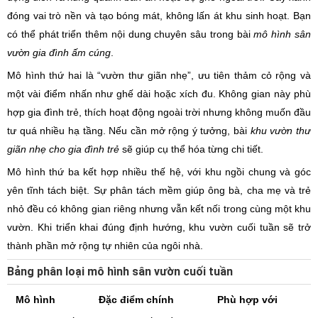
đóng vai trò nền và tạo bóng mát, không lấn át khu sinh hoạt. Bạn
có thể phát triển thêm nội dung chuyên sâu trong bài
mô hình sân
vườn gia đình ấm cúng
.
Mô hình thứ hai là “vườn thư giãn nhẹ”, ưu tiên thảm cỏ rộng và
một vài điểm nhấn như ghế dài hoặc xích đu. Không gian này phù
hợp gia đình trẻ, thích hoạt động ngoài trời nhưng không muốn đầu
tư quá nhiều hạ tầng. Nếu cần mở rộng ý tưởng, bài
khu vườn thư
giãn nhẹ cho gia đình trẻ
sẽ giúp cụ thể hóa từng chi tiết.
Mô hình thứ ba kết hợp nhiều thế hệ, với khu ngồi chung và góc
yên tĩnh tách biệt. Sự phân tách mềm giúp ông bà, cha mẹ và trẻ
nhỏ đều có không gian riêng nhưng vẫn kết nối trong cùng một khu
vườn. Khi triển khai đúng định hướng, khu vườn cuối tuần sẽ trở
thành phần mở rộng tự nhiên của ngôi nhà.
Bảng phân loại mô hình sân vườn cuối tuần
Mô hình
Đặc điểm chính
Phù hợp với