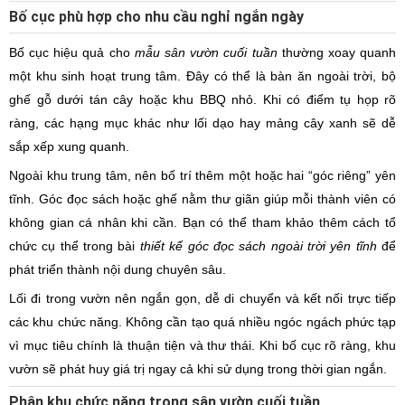
Bố cục phù hợp cho nhu cầu nghỉ ngắn ngày
Bố cục hiệu quả cho
mẫu sân vườn cuối tuần
thường xoay quanh
một khu sinh hoạt trung tâm. Đây có thể là bàn ăn ngoài trời, bộ
ghế gỗ dưới tán cây hoặc khu BBQ nhỏ. Khi có điểm tụ họp rõ
ràng, các hạng mục khác như lối dạo hay mảng cây xanh sẽ dễ
sắp xếp xung quanh.
Ngoài khu trung tâm, nên bố trí thêm một hoặc hai “góc riêng” yên
tĩnh. Góc đọc sách hoặc ghế nằm thư giãn giúp mỗi thành viên có
không gian cá nhân khi cần. Bạn có thể tham khảo thêm cách tổ
chức cụ thể trong bài
thiết kế góc đọc sách ngoài trời yên tĩnh
để
phát triển thành nội dung chuyên sâu.
Lối đi trong vườn nên ngắn gọn, dễ di chuyển và kết nối trực tiếp
các khu chức năng. Không cần tạo quá nhiều ngóc ngách phức tạp
vì mục tiêu chính là thuận tiện và thư thái. Khi bố cục rõ ràng, khu
vườn sẽ phát huy giá trị ngay cả khi sử dụng trong thời gian ngắn.
Phân khu chức năng trong sân vườn cuối tuần