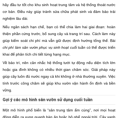
hãy đầu tư tốt cho khu sinh hoạt trung tâm và hệ thống thoát nước
cơ bản. Điều này giúp tránh sửa chữa phát sinh và đảm bảo trải
nghiệm lâu dài.
Nếu ngân sách hạn chế, bạn có thể chia làm hai giai đoạn: hoàn
thiện phần cứng trước, bổ sung cây và trang trí sau. Cách làm này
giúp kiểm soát chi phí mà vẫn giữ được định hướng tổng thể. Bài
chi phí làm sân vườn phục vụ sinh hoạt cuối tuần
có thể được triển
khai để phân tích chi tiết từng hạng mục.
Về bảo trì, nên cân nhắc hệ thống tưới tự động nếu diện tích lớn
hoặc gia đình không có nhiều thời gian chăm sóc. Giải pháp này
giúp cây luôn đủ nước ngay cả khi không ở nhà thường xuyên. Việc
tính trước công chăm sẽ giúp khu vườn vận hành ổn định và bền
vững.
Gợi ý các mô hình sân vườn sử dụng cuối tuần
Một mô hình phổ biến là “sân trung tâm ấm cúng”, nơi mọi hoạt
động diễn ra xung quanh bàn ăn hoặc bộ ghế ngoài trời. Cây xanh