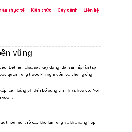
 án thực tế
Kiến thức
Cây cảnh
Liên hệ
 bền vững
cầu. Đất nén chặt sau xây dựng, đất san lấp lẫn tạp
bước quan trọng trước khi nghĩ đến lựa chọn giống
ơi xốp, cân bằng pH đến bổ sung vi sinh và hữu cơ. Nội
n vườn.
hoặc thiếu mùn, rễ cây khó lan rộng và khả năng hấp