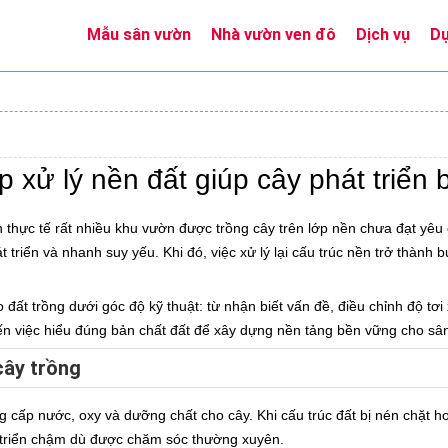
Mẫu sân vườn
Nhà vườn ven đô
Dịch vụ
Dự
áp xử lý nền đất giúp cây phát triển
 thực tế rất nhiều khu vườn được trồng cây trên lớp nền chưa đạt yêu 
triển và nhanh suy yếu. Khi đó, việc xử lý lại cấu trúc nền trở thành 
o đất trồng dưới góc độ kỹ thuật: từ nhận biết vấn đề, điều chỉnh độ t
ến việc hiểu đúng bản chất đất để xây dựng nền tảng bền vững cho sâ
cây trồng
ng cấp nước, oxy và dưỡng chất cho cây. Khi cấu trúc đất bị nén chặt 
t triển chậm dù được chăm sóc thường xuyên.