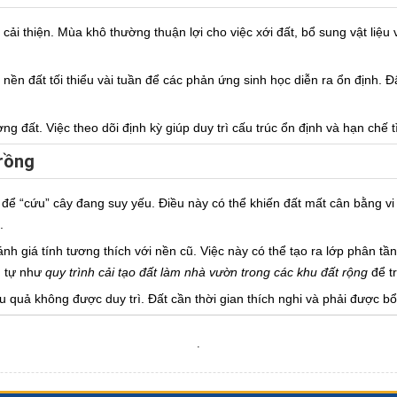
ải thiện. Mùa khô thường thuận lợi cho việc xới đất, bổ sung vật liệu 
 nền đất tối thiểu vài tuần để các phản ứng sinh học diễn ra ổn định. Đ
ng đất. Việc theo dõi định kỳ giúp duy trì cấu trúc ổn định và hạn chế t
trồng
để “cứu” cây đang suy yếu. Điều này có thể khiến đất mất cân bằng vi 
.
h giá tính tương thích với nền cũ. Việc này có thể tạo ra lớp phân tầ
g tự như
quy trình cải tạo đất làm nhà vườn trong các khu đất rộng
để tr
ệu quả không được duy trì. Đất cần thời gian thích nghi và phải được bổ
.