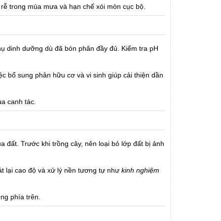
g rễ trong mùa mưa và hạn chế xói mòn cục bộ.
hụ dinh dưỡng dù đã bón phân đầy đủ. Kiểm tra pH
ệc bổ sung phân hữu cơ và vi sinh giúp cải thiện dần
ùa canh tác.
đất. Trước khi trồng cây, nên loại bỏ lớp đất bị ảnh
t lại cao độ và xử lý nền tương tự như
kinh nghiệm
ng phía trên.