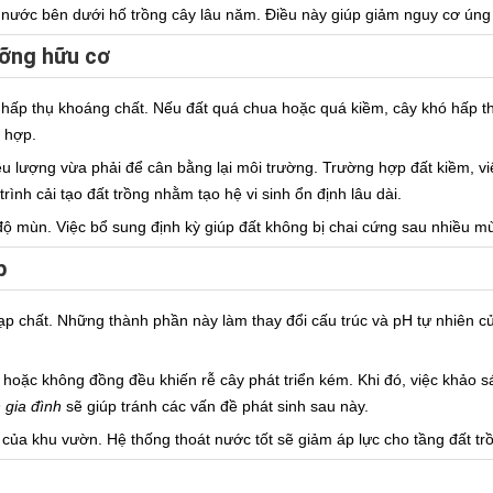
t nước bên dưới hố trồng cây lâu năm. Điều này giúp giảm nguy cơ ún
ưỡng hữu cơ
 hấp thụ khoáng chất. Nếu đất quá chua hoặc quá kiềm, cây khó hấp t
ù hợp.
ều lượng vừa phải để cân bằng lại môi trường. Trường hợp đất kiềm, vi
rình cải tạo đất trồng nhằm tạo hệ vi sinh ổn định lâu dài.
 độ mùn. Việc bổ sung định kỳ giúp đất không bị chai cứng sau nhiều m
p
p chất. Những thành phần này làm thay đổi cấu trúc và pH tự nhiên của 
oặc không đồng đều khiến rễ cây phát triển kém. Khi đó, việc khảo sá
 gia đình
sẽ giúp tránh các vấn đề phát sinh sau này.
 của khu vườn. Hệ thống thoát nước tốt sẽ giảm áp lực cho tầng đất trồ