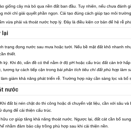
vào giống cây mà bỏ qua nền đất ban đầu. Tuy nhiên, nếu chưa đánh g
ồng mới chỉ giải quyết phần ngọn. Cải tạo đúng cách giúp tạo môi trường 
 ẩm vừa phải và thoát nước hợp lý. Đây là điều kiện cơ bản để hệ rễ p
 lại
tình trạng đọng nước sau mưa hoặc tưới. Nếu bề mặt đất khô nhanh như
ần thiết.
 kỳ. Khi đó, vấn đề có thể nằm ở độ pH hoặc cấu trúc đất cản trở hấp 
, tương tự cách tiếp cận trong
bài phân tích tiêu chí đất phù hợp làm 
 làm giảm khả năng phát triển rễ. Trường hợp này cần sàng lọc và bổ s
át nước
Khi đất bị nén chặt do thi công hoặc di chuyển vật liệu, cần xới sâu v
dụng để cải thiện cấu trúc.
và hữu cơ giúp tăng khả năng thoát nước. Ngược lại, đất cát cần bổ su
thể
nhằm đảm bảo cây trồng phù hợp sau khi cải thiện nền.