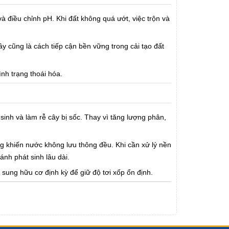
và điều chỉnh pH. Khi đất không quá ướt, việc trộn và
ây cũng là cách tiếp cận bền vững trong cải tạo đất
ình trạng thoái hóa.
sinh và làm rễ cây bị sốc. Thay vì tăng lượng phân,
ng khiến nước không lưu thông đều. Khi cần xử lý nền
ánh phát sinh lâu dài.
 sung hữu cơ định kỳ để giữ độ tơi xốp ổn định.