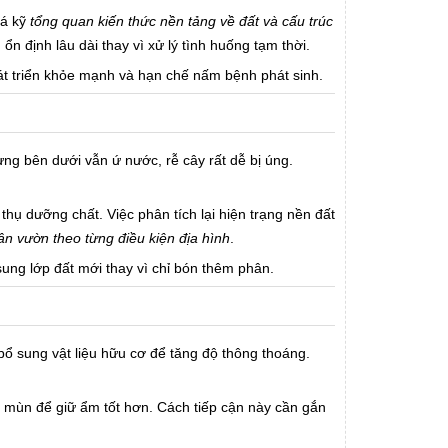
iá kỹ
tổng quan kiến thức nền tảng về đất và cấu trúc
ổn định lâu dài thay vì xử lý tình huống tạm thời.
hát triển khỏe mạnh và hạn chế nấm bệnh phát sinh.
ng bên dưới vẫn ứ nước, rễ cây rất dễ bị úng.
thụ dưỡng chất. Việc phân tích lại hiện trạng nền đất
sân vườn theo từng điều kiện địa hình
.
ung lớp đất mới thay vì chỉ bón thêm phân.
à bổ sung vật liệu hữu cơ để tăng độ thông thoáng.
ng mùn để giữ ẩm tốt hơn. Cách tiếp cận này cần gắn