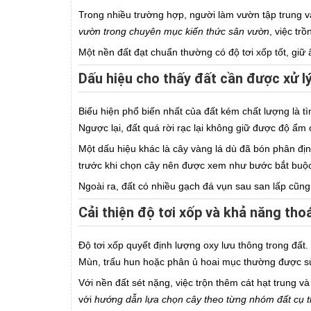
Trong nhiều trường hợp, người làm vườn tập trung 
vườn trong chuyên mục kiến thức sân vườn
, việc tr
Một nền đất đạt chuẩn thường có độ tơi xốp tốt, giữ
Dấu hiệu cho thấy đất cần được xử lý
Biểu hiện phổ biến nhất của đất kém chất lượng là 
Ngược lại, đất quá rời rạc lại không giữ được độ ẩm c
Một dấu hiệu khác là cây vàng lá dù đã bón phân định
trước khi chọn cây nên được xem như bước bắt buộc
Ngoài ra, đất có nhiều gạch đá vụn sau san lấp cũng
Cải thiện độ tơi xốp và khả năng tho
Độ tơi xốp quyết định lượng oxy lưu thông trong đất. 
Mùn, trấu hun hoặc phân ủ hoai mục thường được sử 
Với nền đất sét nặng, việc trộn thêm cát hạt trung 
với
hướng dẫn lựa chọn cây theo từng nhóm đất cụ 