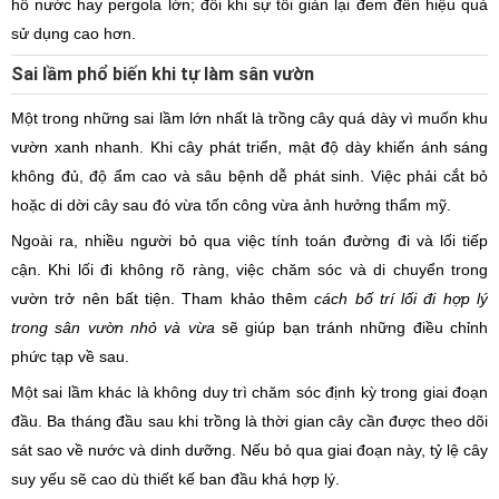
hồ nước hay pergola lớn; đôi khi sự tối giản lại đem đến hiệu quả
sử dụng cao hơn.
Sai lầm phổ biến khi tự làm sân vườn
Một trong những sai lầm lớn nhất là trồng cây quá dày vì muốn khu
vườn xanh nhanh. Khi cây phát triển, mật độ dày khiến ánh sáng
không đủ, độ ẩm cao và sâu bệnh dễ phát sinh. Việc phải cắt bỏ
hoặc di dời cây sau đó vừa tốn công vừa ảnh hưởng thẩm mỹ.
Ngoài ra, nhiều người bỏ qua việc tính toán đường đi và lối tiếp
cận. Khi lối đi không rõ ràng, việc chăm sóc và di chuyển trong
vườn trở nên bất tiện. Tham khảo thêm
cách bố trí lối đi hợp lý
trong sân vườn nhỏ và vừa
sẽ giúp bạn tránh những điều chỉnh
phức tạp về sau.
Một sai lầm khác là không duy trì chăm sóc định kỳ trong giai đoạn
đầu. Ba tháng đầu sau khi trồng là thời gian cây cần được theo dõi
sát sao về nước và dinh dưỡng. Nếu bỏ qua giai đoạn này, tỷ lệ cây
suy yếu sẽ cao dù thiết kế ban đầu khá hợp lý.