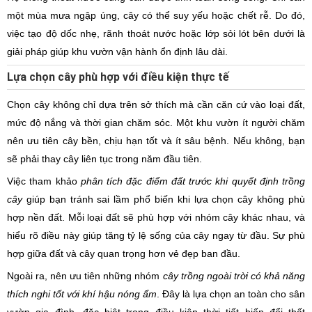
một mùa mưa ngập úng, cây có thể suy yếu hoặc chết rễ. Do đó,
việc tạo độ dốc nhẹ, rãnh thoát nước hoặc lớp sỏi lót bên dưới là
giải pháp giúp khu vườn vận hành ổn định lâu dài.
Lựa chọn cây phù hợp với điều kiện thực tế
Chọn cây không chỉ dựa trên sở thích mà cần căn cứ vào loại đất,
mức độ nắng và thời gian chăm sóc. Một khu vườn ít người chăm
nên ưu tiên cây bền, chịu hạn tốt và ít sâu bệnh. Nếu không, bạn
sẽ phải thay cây liên tục trong năm đầu tiên.
Việc tham khảo
phân tích đặc điểm đất trước khi quyết định trồng
cây
giúp bạn tránh sai lầm phổ biến khi lựa chọn cây không phù
hợp nền đất. Mỗi loại đất sẽ phù hợp với nhóm cây khác nhau, và
hiểu rõ điều này giúp tăng tỷ lệ sống của cây ngay từ đầu. Sự phù
hợp giữa đất và cây quan trọng hơn vẻ đẹp ban đầu.
Ngoài ra, nên ưu tiên những nhóm
cây trồng ngoài trời có khả năng
thích nghi tốt với khí hậu nóng ẩm
. Đây là lựa chọn an toàn cho sân