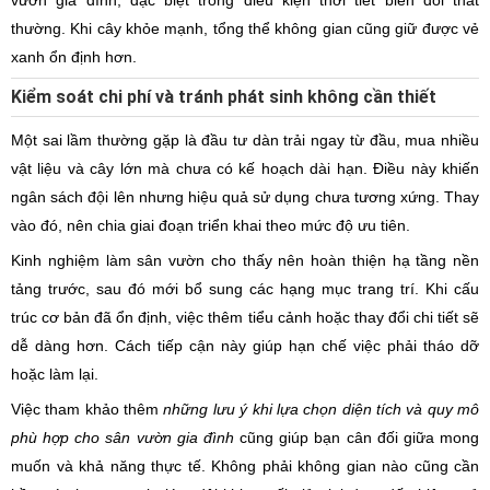
vườn gia đình, đặc biệt trong điều kiện thời tiết biến đổi thất
thường. Khi cây khỏe mạnh, tổng thể không gian cũng giữ được vẻ
xanh ổn định hơn.
Kiểm soát chi phí và tránh phát sinh không cần thiết
Một sai lầm thường gặp là đầu tư dàn trải ngay từ đầu, mua nhiều
vật liệu và cây lớn mà chưa có kế hoạch dài hạn. Điều này khiến
ngân sách đội lên nhưng hiệu quả sử dụng chưa tương xứng. Thay
vào đó, nên chia giai đoạn triển khai theo mức độ ưu tiên.
Kinh nghiệm làm sân vườn cho thấy nên hoàn thiện hạ tầng nền
tảng trước, sau đó mới bổ sung các hạng mục trang trí. Khi cấu
trúc cơ bản đã ổn định, việc thêm tiểu cảnh hoặc thay đổi chi tiết sẽ
dễ dàng hơn. Cách tiếp cận này giúp hạn chế việc phải tháo dỡ
hoặc làm lại.
Việc tham khảo thêm
những lưu ý khi lựa chọn diện tích và quy mô
phù hợp cho sân vườn gia đình
cũng giúp bạn cân đối giữa mong
muốn và khả năng thực tế. Không phải không gian nào cũng cần