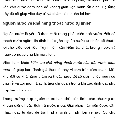
nước sinh hoạt. Dù mục tiêu chính là trồng cây, hệ thống phụ trợ
vẫn cần được đảm bảo để không gian vận hành ổn định. Hạ tầng
đầy đủ sẽ giúp việc duy trì và chăm sóc thuận lợi hơn.
Nguồn nước và khả năng thoát nước tự nhiên
Nguồn nước là yếu tố then chốt trong phát triển nhà vườn. Đất có
mạch nước ngầm ổn định hoặc gần nguồn nước tự nhiên sẽ thuận
lợi cho việc tưới tiêu. Tuy nhiên, cần kiểm tra chất lượng nước và
nguy cơ ngập úng khi mưa lớn.
Việc tham khảo
kiểm tra khả năng thoát nước của đất trước mùa
mưa
sẽ giúp bạn đánh giá thực tế thay vì dựa trên cảm quan. Một
khu đất có khả năng thấm và thoát nước tốt sẽ giảm thiểu nguy cơ
úng rễ và xói mòn. Đây là tiêu chí quan trọng khi xác định đất phù
hợp làm nhà vườn.
Trong trường hợp nguồn nước hạn chế, cần tính toán phương án
khoan giếng hoặc tích trữ nước mưa. Giải pháp này nên được cân
nhắc ngay từ đầu để tránh phát sinh chi phí lớn về sau. Sự chủ