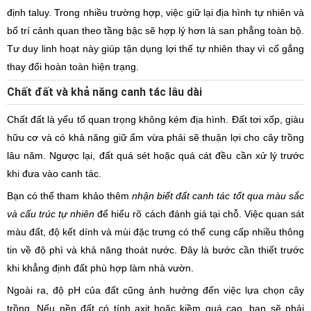
định taluy. Trong nhiều trường hợp, việc giữ lại địa hình tự nhiên và
bố trí cảnh quan theo tầng bậc sẽ hợp lý hơn là san phẳng toàn bộ.
Tư duy linh hoạt này giúp tận dụng lợi thế tự nhiên thay vì cố gắng
thay đổi hoàn toàn hiện trạng.
Chất đất và khả năng canh tác lâu dài
Chất đất là yếu tố quan trọng không kém địa hình. Đất tơi xốp, giàu
hữu cơ và có khả năng giữ ẩm vừa phải sẽ thuận lợi cho cây trồng
lâu năm. Ngược lại, đất quá sét hoặc quá cát đều cần xử lý trước
khi đưa vào canh tác.
Bạn có thể tham khảo thêm
nhận biết đất canh tác tốt qua màu sắc
và cấu trúc tự nhiên
để hiểu rõ cách đánh giá tại chỗ. Việc quan sát
màu đất, độ kết dính và mùi đặc trưng có thể cung cấp nhiều thông
tin về độ phì và khả năng thoát nước. Đây là bước cần thiết trước
khi khẳng định đất phù hợp làm nhà vườn.
Ngoài ra, độ pH của đất cũng ảnh hưởng đến việc lựa chọn cây
trồng. Nếu nền đất có tính axit hoặc kiềm quá cao, bạn sẽ phải