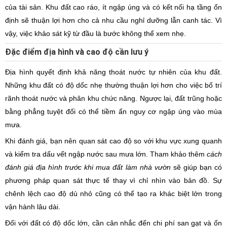
của tài sản. Khu đất cao ráo, ít ngập úng và có kết nối hạ tầng ổn
định sẽ thuận lợi hơn cho cả nhu cầu nghỉ dưỡng lẫn canh tác. Vì
vậy, việc khảo sát kỹ từ đầu là bước không thể xem nhẹ.
Đặc điểm địa hình và cao độ cần lưu ý
Địa hình quyết định khả năng thoát nước tự nhiên của khu đất.
Những khu đất có độ dốc nhẹ thường thuận lợi hơn cho việc bố trí
rãnh thoát nước và phân khu chức năng. Ngược lại, đất trũng hoặc
bằng phẳng tuyệt đối có thể tiềm ẩn nguy cơ ngập úng vào mùa
mưa.
Khi đánh giá, bạn nên quan sát cao độ so với khu vực xung quanh
và kiểm tra dấu vết ngập nước sau mưa lớn. Tham khảo thêm
cách
đánh giá địa hình trước khi mua đất làm nhà vườn
sẽ giúp bạn có
phương pháp quan sát thực tế thay vì chỉ nhìn vào bản đồ. Sự
chênh lệch cao độ dù nhỏ cũng có thể tạo ra khác biệt lớn trong
vận hành lâu dài.
Đối với đất có độ dốc lớn, cần cân nhắc đến chi phí san gạt và ổn