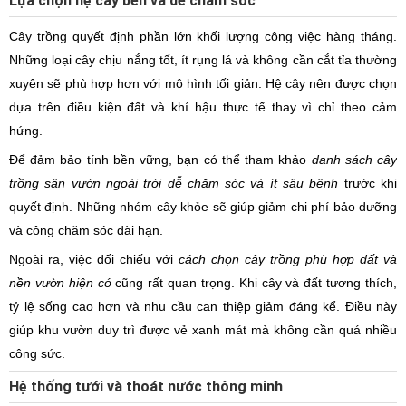
Lựa chọn hệ cây bền và dễ chăm sóc
Cây trồng quyết định phần lớn khối lượng công việc hàng tháng.
Những loại cây chịu nắng tốt, ít rụng lá và không cần cắt tỉa thường
xuyên sẽ phù hợp hơn với mô hình tối giản. Hệ cây nên được chọn
dựa trên điều kiện đất và khí hậu thực tế thay vì chỉ theo cảm
hứng.
Để đảm bảo tính bền vững, bạn có thể tham khảo
danh sách cây
trồng sân vườn ngoài trời dễ chăm sóc và ít sâu bệnh
trước khi
quyết định. Những nhóm cây khỏe sẽ giúp giảm chi phí bảo dưỡng
và công chăm sóc dài hạn.
Ngoài ra, việc đối chiếu với
cách chọn cây trồng phù hợp đất và
nền vườn hiện có
cũng rất quan trọng. Khi cây và đất tương thích,
tỷ lệ sống cao hơn và nhu cầu can thiệp giảm đáng kể. Điều này
giúp khu vườn duy trì được vẻ xanh mát mà không cần quá nhiều
công sức.
Hệ thống tưới và thoát nước thông minh