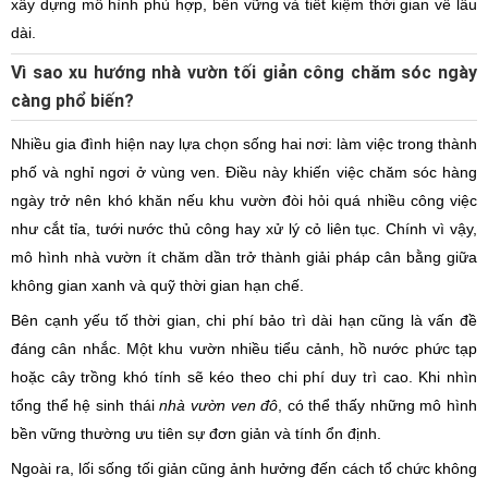
xây dựng mô hình phù hợp, bền vững và tiết kiệm thời gian về lâu
dài.
Vì sao xu hướng nhà vườn tối giản công chăm sóc ngày
càng phổ biến?
Nhiều gia đình hiện nay lựa chọn sống hai nơi: làm việc trong thành
phố và nghỉ ngơi ở vùng ven. Điều này khiến việc chăm sóc hàng
ngày trở nên khó khăn nếu khu vườn đòi hỏi quá nhiều công việc
như cắt tỉa, tưới nước thủ công hay xử lý cỏ liên tục. Chính vì vậy,
mô hình nhà vườn ít chăm dần trở thành giải pháp cân bằng giữa
không gian xanh và quỹ thời gian hạn chế.
Bên cạnh yếu tố thời gian, chi phí bảo trì dài hạn cũng là vấn đề
đáng cân nhắc. Một khu vườn nhiều tiểu cảnh, hồ nước phức tạp
hoặc cây trồng khó tính sẽ kéo theo chi phí duy trì cao. Khi nhìn
tổng thể hệ sinh thái
nhà vườn ven đô
, có thể thấy những mô hình
bền vững thường ưu tiên sự đơn giản và tính ổn định.
Ngoài ra, lối sống tối giản cũng ảnh hưởng đến cách tổ chức không