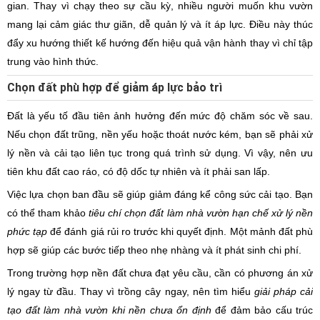
gian. Thay vì chạy theo sự cầu kỳ, nhiều người muốn khu vườn
mang lại cảm giác thư giãn, dễ quản lý và ít áp lực. Điều này thúc
đẩy xu hướng thiết kế hướng đến hiệu quả vận hành thay vì chỉ tập
trung vào hình thức.
Chọn đất phù hợp để giảm áp lực bảo trì
Đất là yếu tố đầu tiên ảnh hưởng đến mức độ chăm sóc về sau.
Nếu chọn đất trũng, nền yếu hoặc thoát nước kém, bạn sẽ phải xử
lý nền và cải tạo liên tục trong quá trình sử dụng. Vì vậy, nên ưu
tiên khu đất cao ráo, có độ dốc tự nhiên và ít phải san lấp.
Việc lựa chọn ban đầu sẽ giúp giảm đáng kể công sức cải tạo. Bạn
có thể tham khảo
tiêu chí chọn đất làm nhà vườn hạn chế xử lý nền
phức tạp
để đánh giá rủi ro trước khi quyết định. Một mảnh đất phù
hợp sẽ giúp các bước tiếp theo nhẹ nhàng và ít phát sinh chi phí.
Trong trường hợp nền đất chưa đạt yêu cầu, cần có phương án xử
lý ngay từ đầu. Thay vì trồng cây ngay, nên tìm hiểu
giải pháp cải
tạo đất làm nhà vườn khi nền chưa ổn định
để đảm bảo cấu trúc