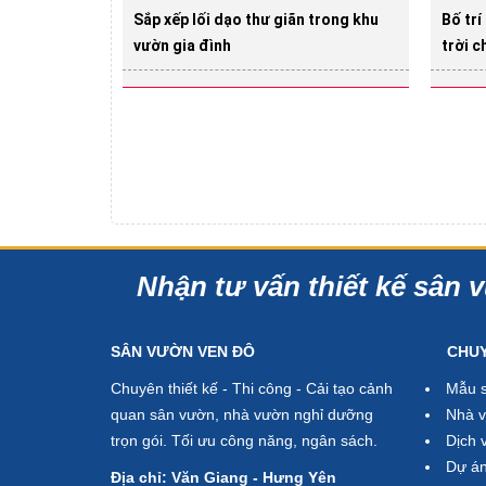
Sắp xếp lối dạo thư giãn trong khu
Bố trí
vườn gia đình
trời c
Nhận tư vấn thiết kế sân v
SÂN VƯỜN VEN ĐÔ
CHU
Chuyên thiết kế - Thi công - Cải tạo cảnh
Mẫu 
quan sân vườn, nhà vườn nghỉ dưỡng
Nhà v
trọn gói. Tối ưu công năng, ngân sách.
Dịch 
Dự án
Địa chỉ: Văn Giang - Hưng Yên