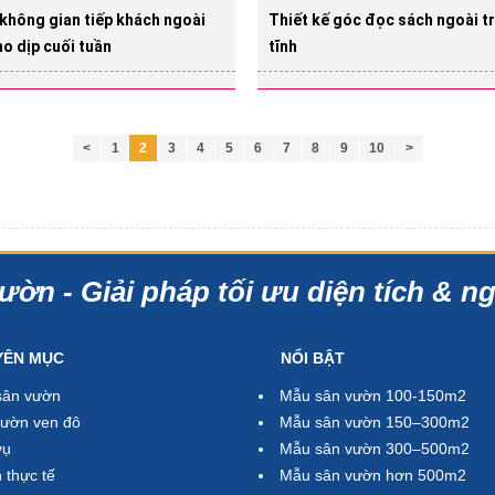
 không gian tiếp khách ngoài
Thiết kế góc đọc sách ngoài tr
ho dịp cuối tuần
tĩnh
<
1
2
3
4
5
6
7
8
9
10
>
ườn - Giải pháp tối ưu diện tích & n
YÊN MỤC
NỔI BẬT
sân vườn
Mẫu sân vườn 100-150m2
ườn ven đô
Mẫu sân vườn 150–300m2
vụ
Mẫu sân vườn 300–500m2
 thực tế
Mẫu sân vườn hơn 500m2