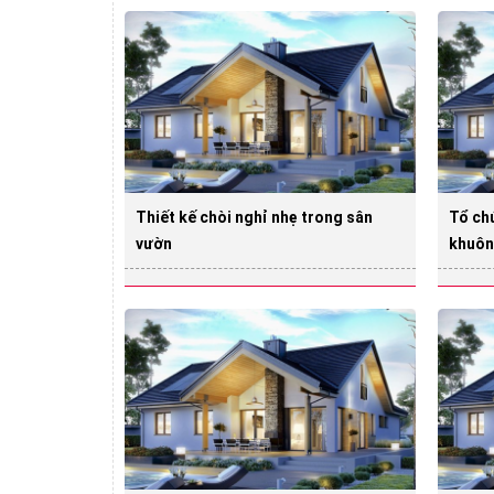
Thiết kế chòi nghỉ nhẹ trong sân
Tổ chứ
vườn
khuôn