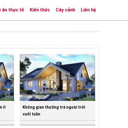
 án thực tế
Kiến thức
Cây cảnh
Liên hệ
 ít
Không gian thưởng trà ngoài trời
cuối tuần