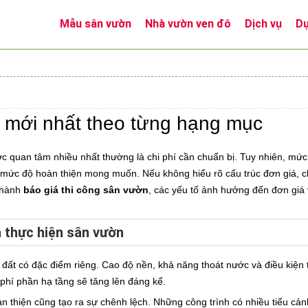
Mẫu sân vườn
Nhà vườn ven đô
Dịch vụ
Dự
n mới nhất theo từng hạng mục
ợc quan tâm nhiều nhất thường là chi phí cần chuẩn bị. Tuy nhiên, mức
và mức độ hoàn thiện mong muốn. Nếu không hiểu rõ cấu trúc đơn giá, c
 thành
báo giá thi công sân vườn
, các yếu tố ảnh hưởng đến đơn giá
 thực hiện sân vườn
 đất có đặc điểm riêng. Cao độ nền, khả năng thoát nước và điều kiện t
phí phần hạ tầng sẽ tăng lên đáng kể.
n thiện cũng tạo ra sự chênh lệch. Những công trình có nhiều tiểu cả