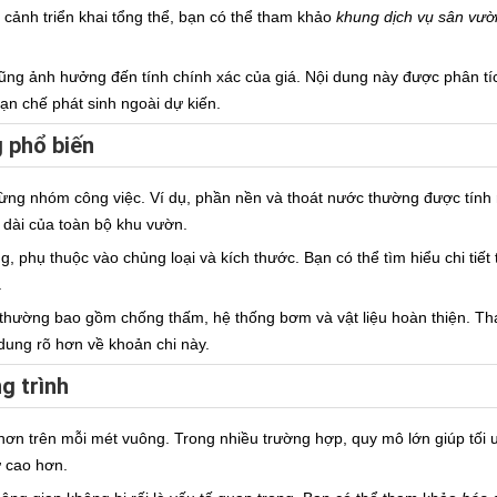
 cảnh triển khai tổng thể, bạn có thể tham khảo
khung dịch vụ sân vườn
 cũng ảnh hưởng đến tính chính xác của giá. Nội dung này được phân t
hạn chế phát sinh ngoài dự kiến.
 phổ biến
 từng nhóm công việc. Ví dụ, phần nền và thoát nước thường được tính 
 dài của toàn bộ khu vườn.
g, phụ thuộc vào chủng loại và kích thước. Bạn có thể tìm hiểu chi tiết
.
 thường bao gồm chống thấm, hệ thống bơm và vật liệu hoàn thiện. 
dung rõ hơn về khoản chi này.
g trình
hơn trên mỗi mét vuông. Trong nhiều trường hợp, quy mô lớn giúp tối ưu
ư cao hơn.