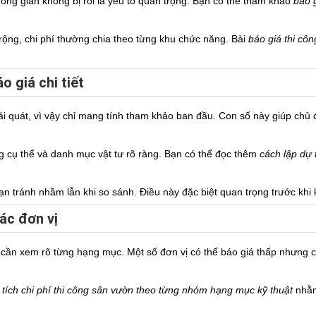
 không gian không bị rối là yếu tố quan trọng. Bạn có thể tham khảo
báo 
.
rộng, chi phí thường chia theo từng khu chức năng. Bài
báo giá thi côn
o giá chi tiết
ái quát, vì vậy chỉ mang tính tham khảo ban đầu. Con số này giúp chủ
ợng cụ thể và danh mục vật tư rõ ràng. Bạn có thể đọc thêm
cách lập dự 
bạn tránh nhầm lẫn khi so sánh. Điều này đặc biệt quan trọng trước khi 
ác đơn vị
à cần xem rõ từng hạng mục. Một số đơn vị có thể báo giá thấp nhưng
tích chi phí thi công sân vườn theo từng nhóm hạng mục kỹ thuật
nhằm 