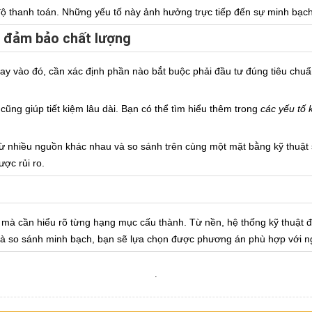
độ thanh toán. Những yếu tố này ảnh hưởng trực tiếp đến sự minh bạch v
n đảm bảo chất lượng
y vào đó, cần xác định phần nào bắt buộc phải đầu tư đúng tiêu chuẩn
 cũng giúp tiết kiệm lâu dài. Bạn có thể tìm hiểu thêm trong
các yếu tố 
ừ nhiều nguồn khác nhau và so sánh trên cùng một mặt bằng kỹ thuật s
ược rủi ro.
mà cần hiểu rõ từng hạng mục cấu thành. Từ nền, hệ thống kỹ thuật đế
 và so sánh minh bạch, bạn sẽ lựa chọn được phương án phù hợp với ng
.