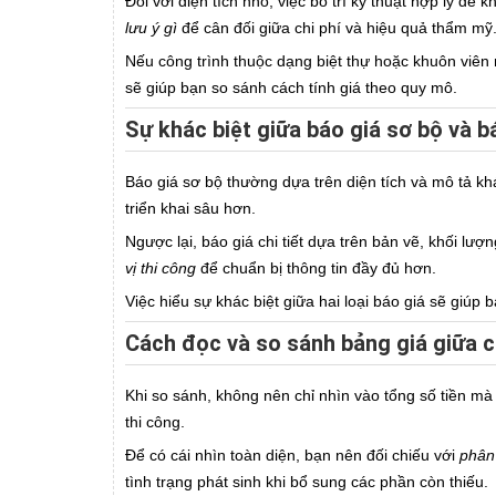
Đối với diện tích nhỏ, việc bố trí kỹ thuật hợp lý để
lưu ý gì
để cân đối giữa chi phí và hiệu quả thẩm mỹ
Nếu công trình thuộc dạng biệt thự hoặc khuôn viên 
sẽ giúp bạn so sánh cách tính giá theo quy mô.
Sự khác biệt giữa báo giá sơ bộ và bá
Báo giá sơ bộ thường dựa trên diện tích và mô tả kh
triển khai sâu hơn.
Ngược lại, báo giá chi tiết dựa trên bản vẽ, khối lư
vị thi công
để chuẩn bị thông tin đầy đủ hơn.
Việc hiểu sự khác biệt giữa hai loại báo giá sẽ giúp 
Cách đọc và so sánh bảng giá giữa c
Khi so sánh, không nên chỉ nhìn vào tổng số tiền m
thi công.
Để có cái nhìn toàn diện, bạn nên đối chiếu với
phân 
tình trạng phát sinh khi bổ sung các phần còn thiếu.