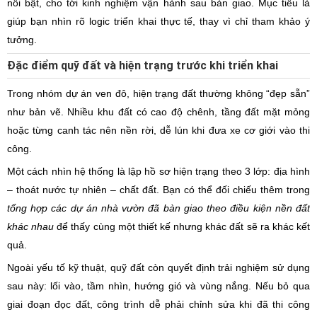
nổi bật, cho tới kinh nghiệm vận hành sau bàn giao. Mục tiêu là
giúp bạn nhìn rõ logic triển khai thực tế, thay vì chỉ tham khảo ý
tưởng.
Đặc điểm quỹ đất và hiện trạng trước khi triển khai
Trong nhóm dự án ven đô, hiện trạng đất thường không “đẹp sẵn”
như bản vẽ. Nhiều khu đất có cao độ chênh, tầng đất mặt mỏng
hoặc từng canh tác nên nền rời, dễ lún khi đưa xe cơ giới vào thi
công.
Một cách nhìn hệ thống là lập hồ sơ hiện trạng theo 3 lớp: địa hình
– thoát nước tự nhiên – chất đất. Bạn có thể đối chiếu thêm trong
tổng hợp các dự án nhà vườn đã bàn giao theo điều kiện nền đất
khác nhau
để thấy cùng một thiết kế nhưng khác đất sẽ ra khác kết
quả.
Ngoài yếu tố kỹ thuật, quỹ đất còn quyết định trải nghiệm sử dụng
sau này: lối vào, tầm nhìn, hướng gió và vùng nắng. Nếu bỏ qua
giai đoạn đọc đất, công trình dễ phải chỉnh sửa khi đã thi công