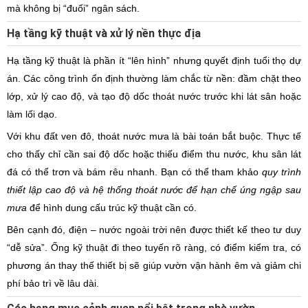
mà không bị “đuối” ngân sách.
Hạ tầng kỹ thuật và xử lý nền thực địa
Hạ tầng kỹ thuật là phần ít “lên hình” nhưng quyết định tuổi thọ dự
án. Các công trình ổn định thường làm chắc từ nền: đầm chặt theo
lớp, xử lý cao độ, và tạo độ dốc thoát nước trước khi lát sân hoặc
làm lối dạo.
Với khu đất ven đô, thoát nước mưa là bài toán bắt buộc. Thực tế
cho thấy chỉ cần sai độ dốc hoặc thiếu điểm thu nước, khu sân lát
đá có thể trơn và bám rêu nhanh. Bạn có thể tham khảo
quy trình
thiết lập cao độ và hệ thống thoát nước để hạn chế úng ngập sau
mưa
để hình dung cấu trúc kỹ thuật cần có.
Bên cạnh đó, điện – nước ngoài trời nên được thiết kế theo tư duy
“dễ sửa”. Ống kỹ thuật đi theo tuyến rõ ràng, có điểm kiểm tra, có
phương án thay thế thiết bị sẽ giúp vườn vận hành êm và giảm chi
phí bảo trì về lâu dài.