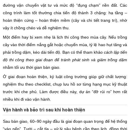
đường vận chuyển vật tư và mức độ “đụng chạm” nền đất. Các
công trình làm tốt thường chia tiến độ thành 3 chặng: hạ tầng –
hoàn thiện cứng – hoàn thiện mềm (cây và chi tiết trang trí), nhờ
vậy ít chồng chéo và dễ nghiệm thu.
Một điểm hay bị xem nhẹ là lịch thi công theo mùa cây. Nếu trồng
cây vào thời điểm nắng gắt hoặc chuyển mùa, tỷ lệ hao hụt tăng và
phải trồng dặm, kéo dài tiến độ. Bạn có thể tham khảo
cách lập tiến
độ thi công theo giai đoạn để tránh phát sinh và giảm trồng dặm
nhằm tối ưu thời gian bàn giao.
Ở giai đoạn hoàn thiện, kỷ luật công trường giúp giữ chất lượng:
nghiệm thu theo checklist, chụp lưu hồ sơ từng hạng mục kỹ thuật
trước khi che phủ. Làm được điều này, dự án “đỡ rủi ro” hơn rất
nhiều khi đi vào vận hành.
Vận hành và bảo trì sau khi hoàn thiện
Sau bàn giao, 60–90 ngày đầu là giai đoạn quan trọng để hệ thống
“vào nếp”. Tưới – cắt tỉa – xử lý sâu bệnh cần theo lịch, đồng thời