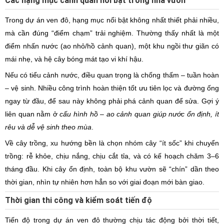
Các hạng mục cảnh quan nổi bật trong nhà vườn
Trong dự án ven đô, hạng mục nổi bật không nhất thiết phải nhiều,
mà cần đúng “điểm chạm” trải nghiệm. Thường thấy nhất là một
điểm nhấn nước (ao nhỏ/hồ cảnh quan), một khu ngồi thư giãn có
mái nhẹ, và hệ cây bóng mát tạo vi khí hậu.
Nếu có tiểu cảnh nước, điều quan trọng là chống thấm – tuần hoàn
– vệ sinh. Nhiều công trình hoàn thiện tốt ưu tiên lọc và đường ống
ngay từ đầu, để sau này không phải phá cảnh quan để sửa. Gợi ý
liên quan nằm ở
cấu hình hồ – ao cảnh quan giúp nước ổn định, ít
rêu và dễ vệ sinh theo mùa
.
Về cây trồng, xu hướng bền là chọn nhóm cây “ít sốc” khi chuyển
trồng: rễ khỏe, chịu nắng, chịu cắt tỉa, và có kế hoạch chăm 3–6
tháng đầu. Khi cây ổn định, toàn bộ khu vườn sẽ “chín” dần theo
thời gian, nhìn tự nhiên hơn hẳn so với giai đoạn mới bàn giao.
Thời gian thi công và kiểm soát tiến độ
Tiến độ trong dự án ven đô thường chịu tác động bởi thời tiết,