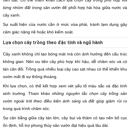
nền đất. Có thể tham khảo
cách lựa chọn cây trồng phù hợp với
từng nhóm đất trong sân vườn
để phối hợp hài hòa giữa nước và
cây xanh.
Sự xuất hiện của nước cần ở mức vừa phải, tránh lạm dụng gây
cảm giác nặng nề hoặc khó kiểm soát.
Lựa chọn cây trồng theo đặc tính và ngũ hành
Cây xanh không chỉ tạo bóng mát mà còn ảnh hưởng đến cấu trúc
không gian. Nên ưu tiên cây phù hợp khí hậu, dễ chăm sóc và có
tán cân đối. Trồng quá nhiều loại cây cao sát nhau có thể khiến khu
vườn mất đi sự thông thoáng.
Khi lựa chọn, có thể kết hợp xem xét yếu tố màu sắc và đặc tính
sinh trưởng. Tham khảo
những nguyên tắc chọn cây trồng sân
vườn ngoài trời theo điều kiện ánh sáng và đất
giúp giảm rủi ro
trong quá trình chăm sóc.
Sự cân bằng giữa cây tán lớn, cây bụi và thảm cỏ tạo nên bố cục
ổn định, hỗ trợ phong thủy sân vườn đạt hiệu quả lâu dài.