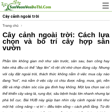
Cây cảnh ngoài trời
Trang chủ
Cây cảnh ngoài trời: Cách lựa
chọn và bố trí cây hợp sân
vườn
Phần lớn không gian mở như sân trước, sân sau, ban công hay
hiên nhà đều có thể “đẹp lên” rõ rệt chỉ nhờ chọn đúng cây. Nhưng
với cây đặt ngoài trời, thách thức không nằm ở việc mua cây nào
đang “hot”, mà nằm ở việc cây có chịu được nắng, mưa, gió, nền
đất và nhịp chăm sóc của gia đình hay không. Một lựa chọn sai có
thể khiến cây vàng lá, rụng đọt, sâu bệnh hoặc lớn nhanh nhưng lại
phá bố cục. Bài HUB này giúp bạn nhìn cây cảnh ngoài trời như
một hệ: công năng – vị trí – điều kiện sống – cách phối tầng. Từ đó