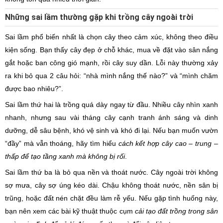
Những sai lầm thường gặp khi trồng cây ngoài trời
Sai lầm phổ biến nhất là chọn cây theo cảm xúc, không theo điều
kiện sống. Bạn thấy cây đẹp ở chỗ khác, mua về đặt vào sân nắng
gắt hoặc ban công gió mạnh, rồi cây suy dần. Lỗi này thường xảy
ra khi bỏ qua 2 câu hỏi: “nhà mình nắng thế nào?” và “mình chăm
được bao nhiêu?”.
Sai lầm thứ hai là trồng quá dày ngay từ đầu. Nhiều cây nhìn xanh
nhanh, nhưng sau vài tháng cây cạnh tranh ánh sáng và dinh
dưỡng, dễ sâu bệnh, khó vệ sinh và khó đi lại. Nếu bạn muốn vườn
“đầy” mà vẫn thoáng, hãy tìm hiểu
cách kết hợp cây cao – trung –
thấp để tạo tầng xanh mà không bị rối
.
Sai lầm thứ ba là bỏ qua nền và thoát nước. Cây ngoài trời không
sợ mưa, cây sợ úng kéo dài. Chậu không thoát nước, nền sân bị
trũng, hoặc đất nén chặt đều làm rễ yếu. Nếu gặp tình huống này,
bạn nên xem các bài kỹ thuật thuộc cụm
cải tạo đất trồng trong sân