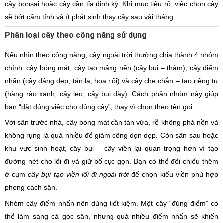
cây bonsai hoặc cây cần tỉa định kỳ. Khi mục tiêu rõ, việc chọn cây
sẽ bớt cảm tính và ít phát sinh thay cây sau vài tháng.
Phân loại cây theo công năng sử dụng
Nếu nhìn theo công năng, cây ngoài trời thường chia thành 4 nhóm
chính: cây bóng mát, cây tạo mảng nền (cây bụi – thảm), cây điểm
nhấn (cây dáng đẹp, tán lạ, hoa nổi) và cây che chắn – tạo riêng tư
(hàng rào xanh, cây leo, cây bụi dày). Cách phân nhóm này giúp
bạn “đặt đúng việc cho đúng cây”, thay vì chọn theo tên gọi.
Với sân trước nhà, cây bóng mát cần tán vừa, rễ không phá nền và
không rụng lá quá nhiều để giảm công dọn dẹp. Còn sân sau hoặc
khu vực sinh hoạt, cây bụi – cây viền lại quan trọng hơn vì tạo
đường nét cho lối đi và giữ bố cục gọn. Bạn có thể đối chiếu thêm
ở cụm
cây bụi tạo viền lối đi ngoài trời
để chọn kiểu viền phù hợp
phong cách sân.
Nhóm cây điểm nhấn nên dùng tiết kiệm. Một cây “đúng điểm” có
thể làm sáng cả góc sân, nhưng quá nhiều điểm nhấn sẽ khiến