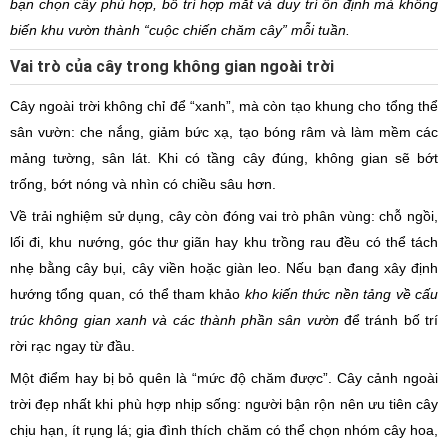
bạn chọn cây phù hợp, bố trí hợp mắt và duy trì ổn định mà không
biến khu vườn thành “cuộc chiến chăm cây” mỗi tuần.
Vai trò của cây trong không gian ngoài trời
Cây ngoài trời không chỉ để “xanh”, mà còn tạo khung cho tổng thể
sân vườn: che nắng, giảm bức xạ, tạo bóng râm và làm mềm các
mảng tường, sân lát. Khi có tầng cây đúng, không gian sẽ bớt
trống, bớt nóng và nhìn có chiều sâu hơn.
Về trải nghiệm sử dụng, cây còn đóng vai trò phân vùng: chỗ ngồi,
lối đi, khu nướng, góc thư giãn hay khu trồng rau đều có thể tách
nhẹ bằng cây bụi, cây viền hoặc giàn leo. Nếu bạn đang xây định
hướng tổng quan, có thể tham khảo
kho kiến thức nền tảng về cấu
trúc không gian xanh và các thành phần sân vườn
để tránh bố trí
rời rạc ngay từ đầu.
Một điểm hay bị bỏ quên là “mức độ chăm được”. Cây cảnh ngoài
trời đẹp nhất khi phù hợp nhịp sống: người bận rộn nên ưu tiên cây
chịu hạn, ít rụng lá; gia đình thích chăm có thể chọn nhóm cây hoa,