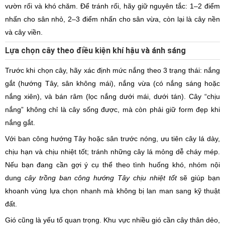
vườn rối và khó chăm. Để tránh rối, hãy giữ nguyên tắc: 1–2 điểm
nhấn cho sân nhỏ, 2–3 điểm nhấn cho sân vừa, còn lại là cây nền
và cây viền.
Lựa chọn cây theo điều kiện khí hậu và ánh sáng
Trước khi chọn cây, hãy xác định mức nắng theo 3 trạng thái: nắng
gắt (hướng Tây, sân không mái), nắng vừa (có nắng sáng hoặc
nắng xiên), và bán râm (lọc nắng dưới mái, dưới tán). Cây “chịu
nắng” không chỉ là cây sống được, mà còn phải giữ form đẹp khi
nắng gắt.
Với ban công hướng Tây hoặc sân trước nóng, ưu tiên cây lá dày,
chịu hạn và chịu nhiệt tốt; tránh những cây lá mỏng dễ cháy mép.
Nếu bạn đang cần gợi ý cụ thể theo tình huống khó, nhóm nội
dung
cây trồng ban công hướng Tây chịu nhiệt tốt
sẽ giúp bạn
khoanh vùng lựa chọn nhanh mà không bị lan man sang kỹ thuật
đất.
Gió cũng là yếu tố quan trọng. Khu vực nhiều gió cần cây thân dẻo,