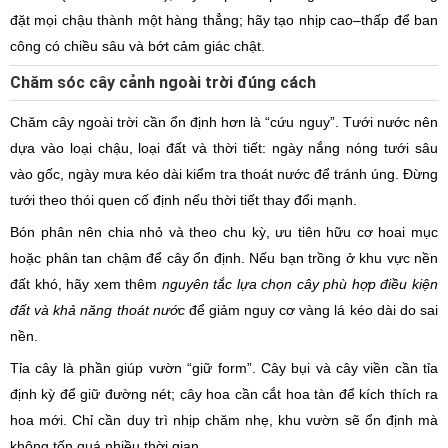
đặt mọi chậu thành một hàng thẳng; hãy tạo nhịp cao–thấp để ban
công có chiều sâu và bớt cảm giác chật.
Chăm sóc cây cảnh ngoài trời đúng cách
Chăm cây ngoài trời cần ổn định hơn là “cứu nguy”. Tưới nước nên
dựa vào loại chậu, loại đất và thời tiết: ngày nắng nóng tưới sâu
vào gốc, ngày mưa kéo dài kiểm tra thoát nước để tránh úng. Đừng
tưới theo thói quen cố định nếu thời tiết thay đổi mạnh.
Bón phân nên chia nhỏ và theo chu kỳ, ưu tiên hữu cơ hoai mục
hoặc phân tan chậm để cây ổn định. Nếu bạn trồng ở khu vực nền
đất khó, hãy xem thêm
nguyên tắc lựa chọn cây phù hợp điều kiện
đất và khả năng thoát nước
để giảm nguy cơ vàng lá kéo dài do sai
nền.
Tỉa cây là phần giúp vườn “giữ form”. Cây bụi và cây viền cần tỉa
định kỳ để giữ đường nét; cây hoa cần cắt hoa tàn để kích thích ra
hoa mới. Chỉ cần duy trì nhịp chăm nhẹ, khu vườn sẽ ổn định mà
không tốn quá nhiều thời gian.