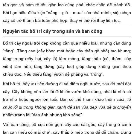
tán gọn và bám rễ tốt; giàn leo cũng phải chắc chắn để tránh đổ.
Khi bạn hiểu điều kiện “nắng – gió – mưa” của nhà mình, việc chọn
cây sẽ trở thành bài toán phù hợp, thay vì thử rồi thay liên tục.
Nguyên tắc bố trí cây trong sân và ban công
Bố trí cây ngoài trời đẹp không cần quá nhiều loài, nhưng cần đúng
“tầng”. Tầng cao (cây bóng mát hoặc cây thân gỗ nhỏ) tạo khung;
tầng trung (cây bụi, cây lá) làm mảng; tầng thấp (cỏ, thảm, cây
viền) làm nền; tầng đứng (cây leo) giúp dựng không gian theo
chiều dọc. Nếu thiếu tầng, vườn dễ phẳng và “trống”.
Khi bố trí, hãy ưu tiên đường đi và điểm ngồi trước, sau đó mới đặt
cây. Cây không nên lấn lối đi khiến vườn khó dùng, nhất là nhà có
trẻ nhỏ hoặc người lớn tuổi. Bạn có thể tham khảo thêm
cách tổ
chức lối đi trong không gian xanh để sân vừa đẹp vừa dễ di chuyển
nhằm tránh lỗi “đẹp ảnh nhưng khó sống”.
Với ban công, bố cục nên gọn: cây cao sát góc, cây trung ở cạnh
lan can (nếu có mái che), cây thấp ở mép trong để dễ chăm. Đừng