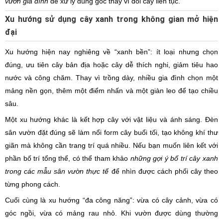
vườn gia đình
để xử lý đúng gốc thay vì đổi cây liên tục.
Xu hướng sử dụng cây xanh trong không gian mở hiện
đại
Xu hướng hiện nay nghiêng về “xanh bền”: ít loại nhưng chọn
đúng, ưu tiên cây bản địa hoặc cây dễ thích nghi, giảm tiêu hao
nước và công chăm. Thay vì trồng dày, nhiều gia đình chọn một
mảng nền gọn, thêm một điểm nhấn và một giàn leo để tạo chiều
sâu.
Một xu hướng khác là kết hợp cây với vật liệu và ánh sáng. Đèn
sân vườn đặt đúng sẽ làm nổi form cây buổi tối, tạo không khí thư
giãn mà không cần trang trí quá nhiều. Nếu bạn muốn liên kết với
phần bố trí tổng thể, có thể tham khảo
những gợi ý bố trí cây xanh
trong các mẫu sân vườn thực tế
để nhìn được cách phối cây theo
từng phong cách.
Cuối cùng là xu hướng “đa công năng”: vừa có cây cảnh, vừa có
góc ngồi, vừa có mảng rau nhỏ. Khi vườn được dùng thường