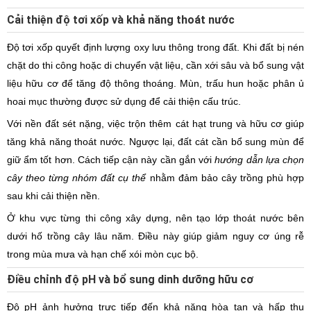
Cải thiện độ tơi xốp và khả năng thoát nước
Độ tơi xốp quyết định lượng oxy lưu thông trong đất. Khi đất bị nén
chặt do thi công hoặc di chuyển vật liệu, cần xới sâu và bổ sung vật
liệu hữu cơ để tăng độ thông thoáng. Mùn, trấu hun hoặc phân ủ
hoai mục thường được sử dụng để cải thiện cấu trúc.
Với nền đất sét nặng, việc trộn thêm cát hạt trung và hữu cơ giúp
tăng khả năng thoát nước. Ngược lại, đất cát cần bổ sung mùn để
giữ ẩm tốt hơn. Cách tiếp cận này cần gắn với
hướng dẫn lựa chọn
cây theo từng nhóm đất cụ thể
nhằm đảm bảo cây trồng phù hợp
sau khi cải thiện nền.
Ở khu vực từng thi công xây dựng, nên tạo lớp thoát nước bên
dưới hố trồng cây lâu năm. Điều này giúp giảm nguy cơ úng rễ
trong mùa mưa và hạn chế xói mòn cục bộ.
Điều chỉnh độ pH và bổ sung dinh dưỡng hữu cơ
Độ pH ảnh hưởng trực tiếp đến khả năng hòa tan và hấp thụ