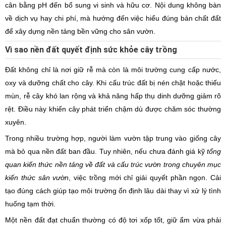
cân bằng pH đến bổ sung vi sinh và hữu cơ. Nội dung không bàn
về dịch vụ hay chi phí, mà hướng đến việc hiểu đúng bản chất đất
để xây dựng nền tảng bền vững cho sân vườn.
Vì sao nền đất quyết định sức khỏe cây trồng
Đất không chỉ là nơi giữ rễ mà còn là môi trường cung cấp nước,
oxy và dưỡng chất cho cây. Khi cấu trúc đất bị nén chặt hoặc thiếu
mùn, rễ cây khó lan rộng và khả năng hấp thụ dinh dưỡng giảm rõ
rệt. Điều này khiến cây phát triển chậm dù được chăm sóc thường
xuyên.
Trong nhiều trường hợp, người làm vườn tập trung vào giống cây
mà bỏ qua nền đất ban đầu. Tuy nhiên, nếu chưa đánh giá kỹ
tổng
quan kiến thức nền tảng về đất và cấu trúc vườn trong chuyên mục
kiến thức sân vườn
, việc trồng mới chỉ giải quyết phần ngọn. Cải
tạo đúng cách giúp tạo môi trường ổn định lâu dài thay vì xử lý tình
huống tạm thời.
Một nền đất đạt chuẩn thường có độ tơi xốp tốt, giữ ẩm vừa phải