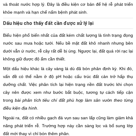
và thoát nước hợp lý. Đây là điều kiện cơ bản để hệ rễ phát triển
khỏe mạnh và hạn chế nấm bệnh phát sinh.
Dấu hiệu cho thấy đất cần được xử lý lại
Biểu hiện phổ biến nhất của đất kém chất lượng là tình trạng đọng
nước sau mưa hoặc tưới. Nếu bề mặt đất khô nhanh nhưng bên
dưới vẫn ứ nước, rễ cây rất dễ bị úng. Ngược lại, đất quá rời rạc lại
không giữ được độ ẩm cần thiết.
Một dấu hiệu khác là cây vàng lá dù đã bón phân định kỳ. Khi đó,
vấn đề có thể nằm ở độ pH hoặc cấu trúc đất cản trở hấp thụ
dưỡng chất. Việc phân tích lại hiện trạng nền đất trước khi chọn
cây nên được xem như bước bắt buộc, tương tự cách tiếp cận
trong
bài phân tích tiêu chí đất phù hợp làm sân vườn theo từng
điều kiện địa hình
.
Ngoài ra, đất có nhiều gạch đá vụn sau san lấp cũng làm giảm khả
năng phát triển rễ. Trường hợp này cần sàng lọc và bổ sung lớp
đất mới thay vì chỉ bón thêm phân.