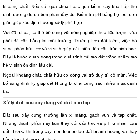
khoáng chất. Nếu đất quá chua hoặc quá kiềm, cây khó hấp thụ
dinh dưỡng dù đã bón phân đầy đủ. Kiểm tra pH bằng bộ test đơn
giản giúp xác định hướng xử lý phù hợp.
Với đất chua, có thể bổ sung vôi nông nghiệp theo liều lượng vừa
phải để cân bằng lại môi trường. Trường hợp đất kiềm, việc bổ
sung phân hữu cơ và vi sinh giúp cải thiện dần cấu trúc sinh học.
Đây là bước quan trọng trong quá trình cải tạo đất trồng nhằm tạo
hệ vi sinh ổn định lâu dài.
Ngoài khoáng chất, chất hữu cơ đóng vai trò duy trì độ mùn. Việc
bổ sung định kỳ giúp đất không bị chai cứng sau nhiều mùa canh
tác.
Xử lý đất sau xây dựng và đất san lấp
Đất sau xây dựng thường lẫn xi măng, gạch vụn và tạp chất.
Những thành phần này làm thay đổi cấu trúc và pH tự nhiên của
đất. Trước khi trồng cây, nên loại bỏ lớp đất bị ảnh hưởng và thay
bằng lớp đất mới đạt chuẩn.