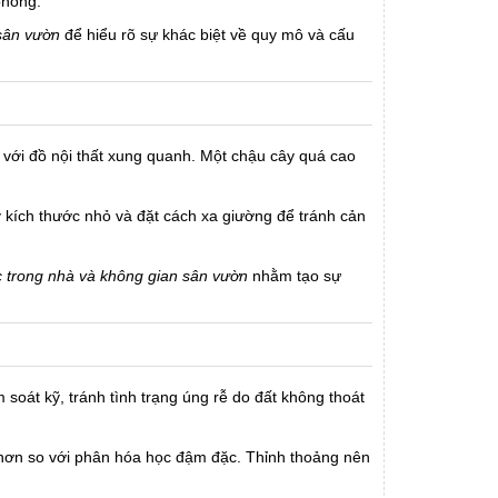
phòng.
 sân vườn
để hiểu rõ sự khác biệt về quy mô và cấu
so với đồ nội thất xung quanh. Một chậu cây quá cao
 kích thước nhỏ và đặt cách xa giường để tránh cản
c trong nhà và không gian sân vườn
nhằm tạo sự
soát kỹ, tránh tình trạng úng rễ do đất không thoát
n hơn so với phân hóa học đậm đặc. Thỉnh thoảng nên