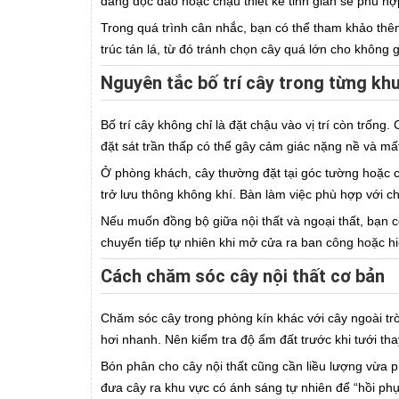
dáng độc đáo hoặc chậu thiết kế tinh giản sẽ phù hợ
Trong quá trình cân nhắc, bạn có thể tham khảo th
trúc tán lá, từ đó tránh chọn cây quá lớn cho không g
Nguyên tắc bố trí cây trong từng kh
Bố trí cây không chỉ là đặt chậu vào vị trí còn trốn
đặt sát trần thấp có thể gây cảm giác nặng nề và mất
Ở phòng khách, cây thường đặt tại góc tường hoặc c
trở lưu thông không khí. Bàn làm việc phù hợp với 
Nếu muốn đồng bộ giữa nội thất và ngoại thất, bạn 
chuyển tiếp tự nhiên khi mở cửa ra ban công hoặc h
Cách chăm sóc cây nội thất cơ bản
Chăm sóc cây trong phòng kín khác với cây ngoài trờ
hơi nhanh. Nên kiểm tra độ ẩm đất trước khi tưới thay
Bón phân cho cây nội thất cũng cần liều lượng vừa 
đưa cây ra khu vực có ánh sáng tự nhiên để “hồi ph