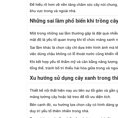
Để hiểu rõ hơn về nền tảng chăm sóc cây nói chung
khu vực trong và ngoài nhà.
Những sai lầm phổ biến khi trồng câ
Một trong những sai lầm thường gặp là đặt quá nhiề
mật độ là yếu tố quan trọng khi tổ chức mảng xanh nộ
Sai lầm khác là chọn cây chỉ dựa trên hình ảnh mà k
việc dùng chậu không có lỗ thoát nước cũng khiến rễ 
Khi kết hợp yếu tố thẩm mỹ và cân bằng năng lượng,
tổng thể, tránh bố trí thiếu hài hòa giữa trong và ngo
Xu hướng sử dụng cây xanh trong thi
Thiết kế nội thất hiện nay ưu tiên sự tối giản và gầ
mảng tường cây hoặc kệ treo để tối ưu diện tích.
Bên cạnh đó, xu hướng lựa chọn cây có hình dáng g
duy trì yếu tố thiên nhiên trong nhà.