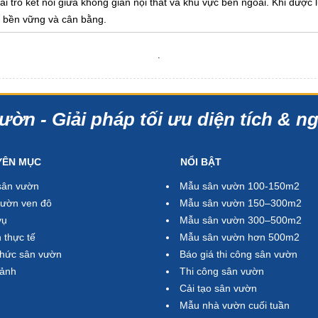
i trò kết nối giữa không gian nội thất và khu vực bên ngoài. Khi được 
 bền vững và cân bằng.
.
ườn - Giải pháp tối ưu diện tích & n
YÊN MỤC
NỔI BẬT
sân vườn
Mẫu sân vườn 100-150m2
ườn ven đô
Mẫu sân vườn 150–300m2
vụ
Mẫu sân vườn 300–500m2
 thực tế
Mẫu sân vườn hơn 500m2
thức sân vườn
Báo giá thi công sân vườn
cảnh
Thi công sân vườn
Cải tạo sân vườn
Mẫu nhà vườn cuối tuần