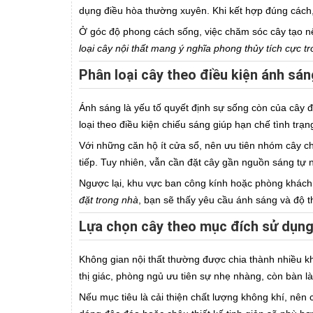
dụng điều hòa thường xuyên. Khi kết hợp đúng cách, 
Ở góc độ phong cách sống, việc chăm sóc cây tạo nê
loại cây nội thất mang ý nghĩa phong thủy tích cực 
Phân loại cây theo điều kiện ánh sá
Ánh sáng là yếu tố quyết định sự sống còn của cây đ
loại theo điều kiện chiếu sáng giúp hạn chế tình trạ
Với những căn hộ ít cửa sổ, nên ưu tiên nhóm cây chị
tiếp. Tuy nhiên, vẫn cần đặt cây gần nguồn sáng tự n
Ngược lại, khu vực ban công kính hoặc phòng khách 
đặt trong nhà
, bạn sẽ thấy yêu cầu ánh sáng và độ th
Lựa chọn cây theo mục đích sử dụn
Không gian nội thất thường được chia thành nhiều 
thị giác, phòng ngủ ưu tiên sự nhẹ nhàng, còn bàn l
Nếu mục tiêu là cải thiện chất lượng không khí, nên