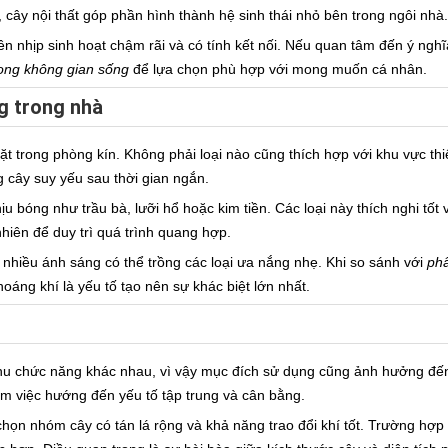
cây nội thất góp phần hình thành hệ sinh thái nhỏ bên trong ngôi nhà.
n nhịp sinh hoạt chậm rãi và có tính kết nối. Nếu quan tâm đến ý ngh
trong không gian sống
để lựa chọn phù hợp với mong muốn cá nhân.
ng trong nhà
ặt trong phòng kín. Không phải loại nào cũng thích hợp với khu vực thi
ng cây suy yếu sau thời gian ngắn.
u bóng như trầu bà, lưỡi hổ hoặc kim tiền. Các loại này thích nghi tốt
hiên để duy trì quá trình quang hợp.
nhiều ánh sáng có thể trồng các loại ưa nắng nhẹ. Khi so sánh với
phâ
oáng khí là yếu tố tạo nên sự khác biệt lớn nhất.
g
khu chức năng khác nhau, vì vậy mục đích sử dụng cũng ảnh hưởng đế
àm việc hướng đến yếu tố tập trung và cân bằng.
 chọn nhóm cây có tán lá rộng và khả năng trao đổi khí tốt. Trường hợ