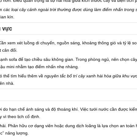
p hơn. Điều quan trọng là sự hài hòa giữa kích thước cây và diện tích 
êm
các loại cây cảnh ngoài trời thường được dùng làm điểm nhấn trong
ian kín.
u vực
g. Cần xem xét luồng di chuyển, nguồn sáng, khoảng thông gió và tỷ lệ 
 cân đối.
ạnh sofa để tạo chiều sâu không gian. Trong phòng ngủ, nên chọn cây
chậu mini nhằm tạo điểm nhấn nhẹ nhàng.
có thể tìm hiểu thêm về
nguyên tắc bố trí cây xanh hài hòa giữa khu vự
iên nhà.
i do hạn chế ánh sáng và độ thoáng khí. Việc tưới nước cần được kiểm 
 vì theo lịch cố định.
phải. Phân hữu cơ dạng viên hoặc dung dịch loãng là lựa chọn an toà
ục” năng lượng.