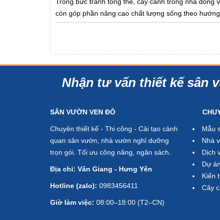
Trong bức tranh tổng thể, cây cảnh trong nhà đóng va
còn góp phần nâng cao chất lượng sống theo hướng
Nhận tư vấn thiết kế sân v
SÂN VƯỜN VEN ĐÔ
CHU
Chuyên thiết kế - Thi công - Cải tạo cảnh
Mẫu 
quan sân vườn, nhà vườn nghỉ dưỡng
Nhà v
trọn gói. Tối ưu công năng, ngân sách.
Dịch 
Dự án
Địa chỉ: Văn Giang - Hưng Yên
Kiến 
Hotline (zalo):
0983456411
Cây 
Giờ làm việc:
08:00–18:00 (T2–CN)