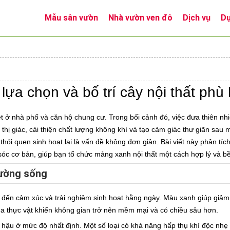
Mẫu sân vườn
Nhà vườn ven đô
Dịch vụ
Dự
lựa chọn và bố trí cây nội thất ph
t ở nhà phố và căn hộ chung cư. Trong bối cảnh đó, việc đưa thiên nhi
g thị giác, cải thiện chất lượng không khí và tạo cảm giác thư giãn sau
 thói quen sinh hoạt lại là vấn đề không đơn giản. Bài viết này phân tí
sóc cơ bản, giúp bạn tổ chức mảng xanh nội thất một cách hợp lý và b
rường sống
t đến cảm xúc và trải nghiệm sinh hoạt hằng ngày. Màu xanh giúp giảm 
của thực vật khiến không gian trở nên mềm mại và có chiều sâu hơn.
í hậu ở mức độ nhất định. Một số loại có khả năng hấp thụ khí độc nh