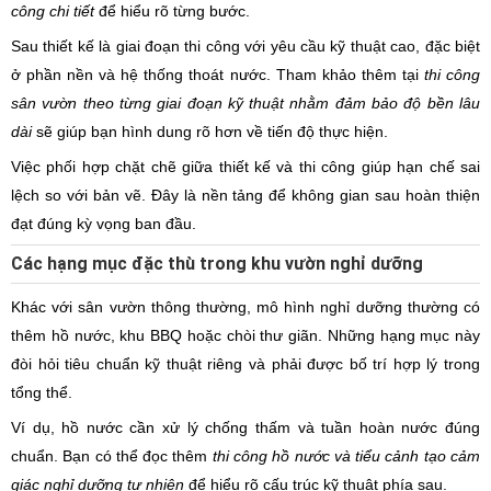
công chi tiết
để hiểu rõ từng bước.
Sau thiết kế là giai đoạn thi công với yêu cầu kỹ thuật cao, đặc biệt
ở phần nền và hệ thống thoát nước. Tham khảo thêm tại
thi công
sân vườn theo từng giai đoạn kỹ thuật nhằm đảm bảo độ bền lâu
dài
sẽ giúp bạn hình dung rõ hơn về tiến độ thực hiện.
Việc phối hợp chặt chẽ giữa thiết kế và thi công giúp hạn chế sai
lệch so với bản vẽ. Đây là nền tảng để không gian sau hoàn thiện
đạt đúng kỳ vọng ban đầu.
Các hạng mục đặc thù trong khu vườn nghỉ dưỡng
Khác với sân vườn thông thường, mô hình nghỉ dưỡng thường có
thêm hồ nước, khu BBQ hoặc chòi thư giãn. Những hạng mục này
đòi hỏi tiêu chuẩn kỹ thuật riêng và phải được bố trí hợp lý trong
tổng thể.
Ví dụ, hồ nước cần xử lý chống thấm và tuần hoàn nước đúng
chuẩn. Bạn có thể đọc thêm
thi công hồ nước và tiểu cảnh tạo cảm
giác nghỉ dưỡng tự nhiên
để hiểu rõ cấu trúc kỹ thuật phía sau.