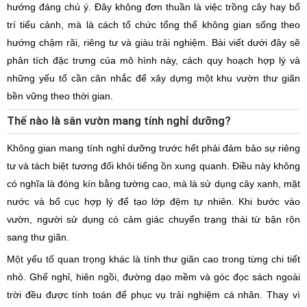
hướng đáng chú ý. Đây không đơn thuần là việc trồng cây hay bố
trí tiểu cảnh, mà là cách tổ chức tổng thể không gian sống theo
hướng chậm rãi, riêng tư và giàu trải nghiệm. Bài viết dưới đây sẽ
phân tích đặc trưng của mô hình này, cách quy hoạch hợp lý và
những yếu tố cần cân nhắc để xây dựng một khu vườn thư giãn
bền vững theo thời gian.
Thế nào là sân vườn mang tính nghỉ dưỡng?
Không gian mang tính nghỉ dưỡng trước hết phải đảm bảo sự riêng
tư và tách biệt tương đối khỏi tiếng ồn xung quanh. Điều này không
có nghĩa là đóng kín bằng tường cao, mà là sử dụng cây xanh, mặt
nước và bố cục hợp lý để tạo lớp đệm tự nhiên. Khi bước vào
vườn, người sử dụng có cảm giác chuyển trạng thái từ bận rộn
sang thư giãn.
Một yếu tố quan trọng khác là tính thư giãn cao trong từng chi tiết
nhỏ. Ghế nghỉ, hiên ngồi, đường dạo mềm và góc đọc sách ngoài
trời đều được tính toán để phục vụ trải nghiệm cá nhân. Thay vì