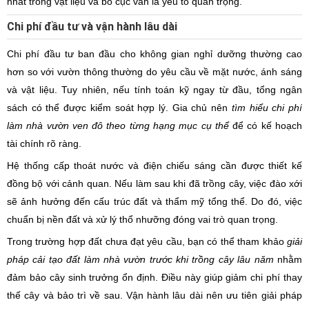
nhất trong vật liệu và bố cục vẫn là yếu tố quan trọng.
Chi phí đầu tư và vận hành lâu dài
Chi phí đầu tư ban đầu cho không gian nghỉ dưỡng thường cao
hơn so với vườn thông thường do yêu cầu về mặt nước, ánh sáng
và vật liệu. Tuy nhiên, nếu tính toán kỹ ngay từ đầu, tổng ngân
sách có thể được kiểm soát hợp lý. Gia chủ nên
tìm hiểu chi phí
làm nhà vườn ven đô theo từng hạng mục cụ thể
để có kế hoạch
tài chính rõ ràng.
Hệ thống cấp thoát nước và điện chiếu sáng cần được thiết kế
đồng bộ với cảnh quan. Nếu làm sau khi đã trồng cây, việc đào xới
sẽ ảnh hưởng đến cấu trúc đất và thẩm mỹ tổng thể. Do đó, việc
chuẩn bị nền đất và xử lý thổ nhưỡng đóng vai trò quan trọng.
Trong trường hợp đất chưa đạt yêu cầu, bạn có thể tham khảo
giải
pháp cải tạo đất làm nhà vườn trước khi trồng cây lâu năm
nhằm
đảm bảo cây sinh trưởng ổn định. Điều này giúp giảm chi phí thay
thế cây và bảo trì về sau. Vận hành lâu dài nên ưu tiên giải pháp