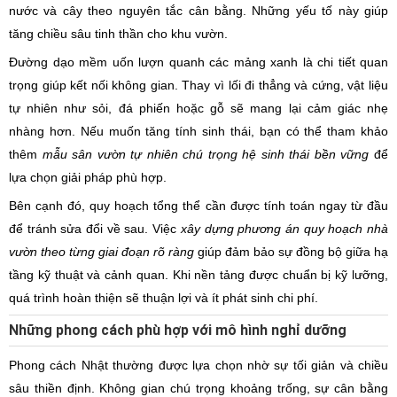
nước và cây theo nguyên tắc cân bằng. Những yếu tố này giúp
tăng chiều sâu tinh thần cho khu vườn.
Đường dạo mềm uốn lượn quanh các mảng xanh là chi tiết quan
trọng giúp kết nối không gian. Thay vì lối đi thẳng và cứng, vật liệu
tự nhiên như sỏi, đá phiến hoặc gỗ sẽ mang lại cảm giác nhẹ
nhàng hơn. Nếu muốn tăng tính sinh thái, bạn có thể tham khảo
thêm
mẫu sân vườn tự nhiên chú trọng hệ sinh thái bền vững
để
lựa chọn giải pháp phù hợp.
Bên cạnh đó, quy hoạch tổng thể cần được tính toán ngay từ đầu
để tránh sửa đổi về sau. Việc
xây dựng phương án quy hoạch nhà
vườn theo từng giai đoạn rõ ràng
giúp đảm bảo sự đồng bộ giữa hạ
tầng kỹ thuật và cảnh quan. Khi nền tảng được chuẩn bị kỹ lưỡng,
quá trình hoàn thiện sẽ thuận lợi và ít phát sinh chi phí.
Những phong cách phù hợp với mô hình nghỉ dưỡng
Phong cách Nhật thường được lựa chọn nhờ sự tối giản và chiều
sâu thiền định. Không gian chú trọng khoảng trống, sự cân bằng