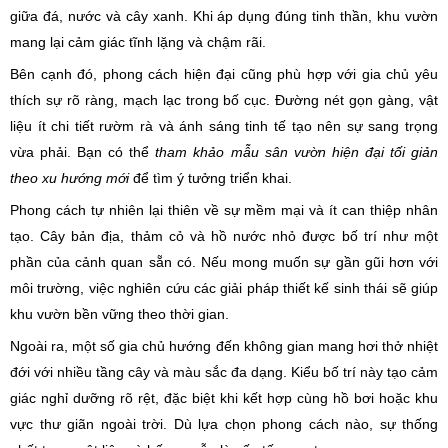
giữa đá, nước và cây xanh. Khi áp dụng đúng tinh thần, khu vườn
mang lại cảm giác tĩnh lặng và chậm rãi.
Bên cạnh đó, phong cách hiện đại cũng phù hợp với gia chủ yêu
thích sự rõ ràng, mạch lạc trong bố cục. Đường nét gọn gàng, vật
liệu ít chi tiết rườm rà và ánh sáng tinh tế tạo nên sự sang trọng
vừa phải. Bạn có thể
tham khảo mẫu sân vườn hiện đại tối giản
theo xu hướng mới
để tìm ý tưởng triển khai.
Phong cách tự nhiên lại thiên về sự mềm mại và ít can thiệp nhân
tạo. Cây bản địa, thảm cỏ và hồ nước nhỏ được bố trí như một
phần của cảnh quan sẵn có. Nếu mong muốn sự gần gũi hơn với
môi trường, việc nghiên cứu các giải pháp thiết kế sinh thái sẽ giúp
khu vườn bền vững theo thời gian.
Ngoài ra, một số gia chủ hướng đến không gian mang hơi thở nhiệt
đới với nhiều tầng cây và màu sắc đa dạng. Kiểu bố trí này tạo cảm
giác nghỉ dưỡng rõ rệt, đặc biệt khi kết hợp cùng hồ bơi hoặc khu
vực thư giãn ngoài trời. Dù lựa chọn phong cách nào, sự thống