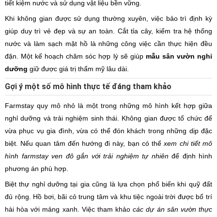
tiết kiệm nước và sử dụng vật liệu bền vững.
Khi không gian được sử dụng thường xuyên, việc bảo trì định kỳ
giúp duy trì vẻ đẹp và sự an toàn. Cắt tỉa cây, kiểm tra hệ thống
nước và làm sạch mặt hồ là những công việc cần thực hiện đều
đặn. Một kế hoạch chăm sóc hợp lý sẽ giúp
mẫu sân vườn nghỉ
dưỡng
giữ được giá trị thẩm mỹ lâu dài.
Gợi ý một số mô hình thực tế đáng tham khảo
Farmstay quy mô nhỏ là một trong những mô hình kết hợp giữa
nghỉ dưỡng và trải nghiệm sinh thái. Không gian được tổ chức để
vừa phục vụ gia đình, vừa có thể đón khách trong những dịp đặc
biệt. Nếu quan tâm đến hướng đi này, bạn có thể
xem chi tiết mô
hình farmstay ven đô gắn với trải nghiệm tự nhiên
để định hình
phương án phù hợp.
Biệt thự nghỉ dưỡng tại gia cũng là lựa chọn phổ biến khi quỹ đất
đủ rộng. Hồ bơi, bãi cỏ trung tâm và khu tiệc ngoài trời được bố trí
hài hòa với mảng xanh. Việc tham khảo
các dự án sân vườn thực