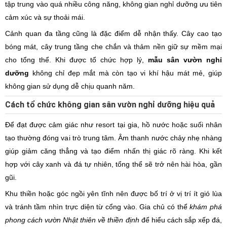
tập trung vào quá nhiều công năng, không gian nghỉ dưỡng ưu tiên
cảm xúc và sự thoải mái.
Cảnh quan đa tầng cũng là đặc điểm dễ nhận thấy. Cây cao tạo
bóng mát, cây trung tầng che chắn và thảm nền giữ sự mềm mại
cho tổng thể. Khi được tổ chức hợp lý,
mẫu sân vườn nghỉ
dưỡng
không chỉ đẹp mắt mà còn tạo vi khí hậu mát mẻ, giúp
không gian sử dụng dễ chịu quanh năm.
Cách tổ chức không gian sân vườn nghỉ dưỡng hiệu quả
Để đạt được cảm giác như resort tại gia, hồ nước hoặc suối nhân
tạo thường đóng vai trò trung tâm. Âm thanh nước chảy nhẹ nhàng
giúp giảm căng thẳng và tạo điểm nhấn thị giác rõ ràng. Khi kết
hợp với cây xanh và đá tự nhiên, tổng thể sẽ trở nên hài hòa, gần
gũi.
Khu thiền hoặc góc ngồi yên tĩnh nên được bố trí ở vị trí ít gió lùa
và tránh tầm nhìn trực diện từ cổng vào. Gia chủ có thể
khám phá
phong cách vườn Nhật thiên về thiền định
để hiểu cách sắp xếp đá,