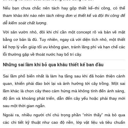
Nếu bạn chưa chắc nên tách hay gộp thiết kế–thi công, có thể
tham khảo
khi nào nên tách riêng đơn vị thiết kế và đội thi công để
dễ kiểm soát chất lượng
.
Với sân vườn nhỏ, đôi khi chỉ cần một concept rõ và bản vẽ mặt
bằng cơ bản là đủ. Tuy nhiên, ngay cả với diện tích nhỏ, một thiết
kế hợp lý vẫn giúp tối ưu không gian, tránh lãng phí và hạn chế các
lỗi thường gặp về thoát nước hay bố trí cây.
Những sai lầm khi bỏ qua khâu thiết kế ban đầu
Sai lầm phổ biến nhất là làm hạ tầng sau khi đã hoàn thiện cảnh
quan, khiến phải đào bới lại và ảnh hưởng tới cây trồng. Một sai
lầm khác là chọn cây theo cảm hứng mà không tính đến ánh sáng,
độ ẩm và khoảng phát triển, dẫn đến cây yếu hoặc phải thay mới
sau một thời gian ngắn.
Ngoài ra, nhiều người chỉ chú trọng phần “nhìn thấy” mà bỏ qua
các chi tiết kỹ thuật như cao độ nền, lớp vật liệu và tiêu chuẩn