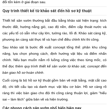
đổi tốn kém ở giai đoạn sau.
Quy trình thiết kế từ khảo sát đến hồ sơ kỹ thuật
Thiết kế sân vườn thường bắt đầu bằng khảo sát hiện trạng: kích
thước đất, hướng nắng gió, cao độ nền, điểm cấp thoát nước và
các yếu tố có sẵn như cây lớn, tường rào, lối đi. Khảo sát càng kỹ,
phương án càng sát thực tế và hạn chế điều chỉnh khi thi công.
Sau khảo sát là bước đề xuất concept tổng thể: phân khu công
năng, lựa chọn phong cách, định hướng vật liệu và điểm nhấn
chính. Nếu bạn muốn nắm rõ luồng công việc theo từng mốc, có
thể đọc thêm
quy trình thiết kế sân vườn từ khảo sát, concept đến
bàn giao hồ sơ hoàn chỉnh
.
Cuối cùng là bộ hồ sơ kỹ thuật gồm bản vẽ mặt bằng, mặt cắt cao
độ, chi tiết cấu tạo và danh mục vật liệu cơ bản. Hồ sơ càng rõ
ràng thì việc bàn giao cho đội thi công càng thuận lợi, giảm “hiểu
sai – làm lệch” giữa bản vẽ và hiện trường.
Các phong cách sân vườn phổ biến hiện nay