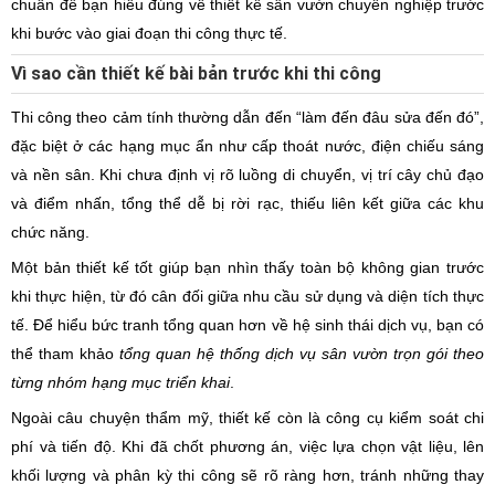
chuẩn để bạn hiểu đúng về thiết kế sân vườn chuyên nghiệp trước
khi bước vào giai đoạn thi công thực tế.
Vì sao cần thiết kế bài bản trước khi thi công
Thi công theo cảm tính thường dẫn đến “làm đến đâu sửa đến đó”,
đặc biệt ở các hạng mục ẩn như cấp thoát nước, điện chiếu sáng
và nền sân. Khi chưa định vị rõ luồng di chuyển, vị trí cây chủ đạo
và điểm nhấn, tổng thể dễ bị rời rạc, thiếu liên kết giữa các khu
chức năng.
Một bản thiết kế tốt giúp bạn nhìn thấy toàn bộ không gian trước
khi thực hiện, từ đó cân đối giữa nhu cầu sử dụng và diện tích thực
tế. Để hiểu bức tranh tổng quan hơn về hệ sinh thái dịch vụ, bạn có
thể tham khảo
tổng quan hệ thống dịch vụ sân vườn trọn gói theo
từng nhóm hạng mục triển khai
.
Ngoài câu chuyện thẩm mỹ, thiết kế còn là công cụ kiểm soát chi
phí và tiến độ. Khi đã chốt phương án, việc lựa chọn vật liệu, lên
khối lượng và phân kỳ thi công sẽ rõ ràng hơn, tránh những thay