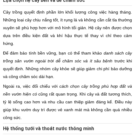
Lựa chọn hệ cây bền và dễ chăm sóc
Cây trồng quyết định phần lớn khối lượng công việc hàng tháng.
Những loại cây chịu nắng tốt, ít rụng lá và không cần cắt tỉa thường
xuyên sẽ phù hợp hơn với mô hình tối giản. Hệ cây nên được chọn
dựa trên điều kiện đất và khí hậu thực tế thay vì chỉ theo cảm
hứng.
Để đảm bảo tính bền vững, bạn có thể tham khảo
danh sách cây
trồng sân vườn ngoài trời dễ chăm sóc và ít sâu bệnh
trước khi
quyết định. Những nhóm cây khỏe sẽ giúp giảm chi phí bảo dưỡng
và công chăm sóc dài hạn.
Ngoài ra, việc đối chiếu với
cách chọn cây trồng phù hợp đất và
nền vườn hiện có
cũng rất quan trọng. Khi cây và đất tương thích,
tỷ lệ sống cao hơn và nhu cầu can thiệp giảm đáng kể. Điều này
giúp khu vườn duy trì được vẻ xanh mát mà không cần quá nhiều
công sức.
Hệ thống tưới và thoát nước thông minh