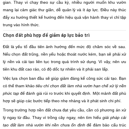
gian. Thay vì chạy theo sự cầu kỳ, nhiều người muốn khu vườn
mang lại cảm giác thư giãn, dễ quản lý và ít áp lực. Điều này thúc
đẩy xu hướng thiết kế hướng đến hiệu quả vận hành thay vì chỉ tập
trung vào hình thức.
Chọn đất phù hợp để giảm áp lực bảo trì
Đất là yếu tố đầu tiên ảnh hưởng đến mức độ chăm sóc về sau.
Nếu chọn đất trũng, nền yếu hoặc thoát nước kém, bạn sẽ phải xử
lý nền và cải tạo liên tục trong quá trình sử dụng. Vì vậy, nên ưu
tiên khu đất cao ráo, có độ dốc tự nhiên và ít phải san lấp.
Việc lựa chọn ban đầu sẽ giúp giảm đáng kể công sức cải tạo. Bạn
có thể tham khảo
tiêu chí chọn đất làm nhà vườn hạn chế xử lý nền
phức tạp
để đánh giá rủi ro trước khi quyết định. Một mảnh đất phù
hợp sẽ giúp các bước tiếp theo nhẹ nhàng và ít phát sinh chi phí.
Trong trường hợp nền đất chưa đạt yêu cầu, cần có phương án xử
lý ngay từ đầu. Thay vì trồng cây ngay, nên tìm hiểu
giải pháp cải
tạo đất làm nhà vườn khi nền chưa ổn định
để đảm bảo cấu trúc