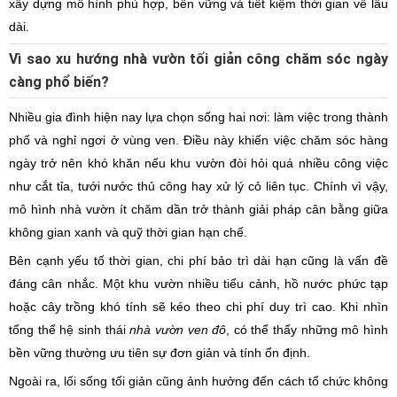
xây dựng mô hình phù hợp, bền vững và tiết kiệm thời gian về lâu
dài.
Vì sao xu hướng nhà vườn tối giản công chăm sóc ngày
càng phổ biến?
Nhiều gia đình hiện nay lựa chọn sống hai nơi: làm việc trong thành
phố và nghỉ ngơi ở vùng ven. Điều này khiến việc chăm sóc hàng
ngày trở nên khó khăn nếu khu vườn đòi hỏi quá nhiều công việc
như cắt tỉa, tưới nước thủ công hay xử lý cỏ liên tục. Chính vì vậy,
mô hình nhà vườn ít chăm dần trở thành giải pháp cân bằng giữa
không gian xanh và quỹ thời gian hạn chế.
Bên cạnh yếu tố thời gian, chi phí bảo trì dài hạn cũng là vấn đề
đáng cân nhắc. Một khu vườn nhiều tiểu cảnh, hồ nước phức tạp
hoặc cây trồng khó tính sẽ kéo theo chi phí duy trì cao. Khi nhìn
tổng thể hệ sinh thái
nhà vườn ven đô
, có thể thấy những mô hình
bền vững thường ưu tiên sự đơn giản và tính ổn định.
Ngoài ra, lối sống tối giản cũng ảnh hưởng đến cách tổ chức không